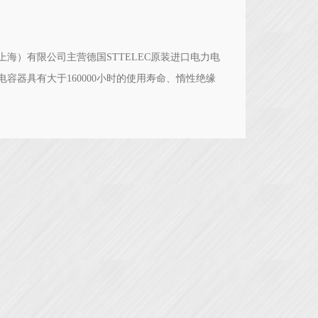
海）有限公司主营德国STTELEC原装进口电力电
容器具有大于160000小时的使用寿命、惰性绝缘
抗器采用纯铜绕组，真空浸渍工艺，内置温敏草莓丝瓜
安装方便，具有的抗谐波能力。