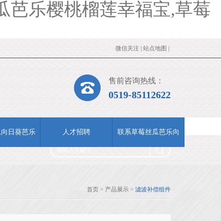
瓜芭乐樱桃榴莲幸福宝,草莓
微信关注
|
站点地图
|
售前咨询热线：
0519-85112622
瓜向日葵芭乐
人才招聘
联系草莓丝瓜芭乐向
app下载
日葵小猪视频
首页
>
产品展示
>
滤波补偿组件