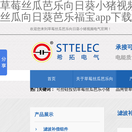
草莓丝瓜芭乐向日葵小猪视频
丝瓜向日葵芭乐福宝app下载
欢迎您来到草莓丝瓜芭乐向日葵小猪视频电气官网！
承接
OEM
电能质
首页
关于草莓丝瓜芭乐向
热门关键词：
可控硅投切草莓丝瓜芭乐小猪
晶闸管
日葵小猪视频
柜改造
无功补偿改造
滤波
产品展示
滤波补偿组件