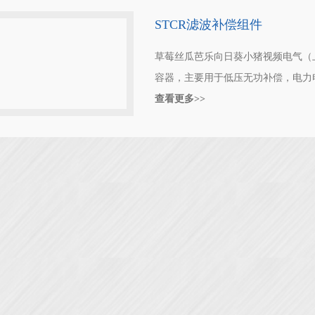
STCR滤波补偿组件
草莓丝瓜芭乐向日葵小猪视频电气（上
容器，主要用于低压无功补偿，电力电
气体(N2)填充，不会鼓包及，电
查看更多>>
芭乐小猪保护，低功耗、低噪音，